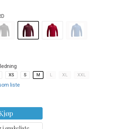
RD
kledning
XS
S
M
L
XL
XXL
 som liste
Kjøp
 i ønskeliste