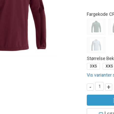
Fargekode
C
Størrelse Be
3XS
XXS
Vis varianter
-
+
Legg