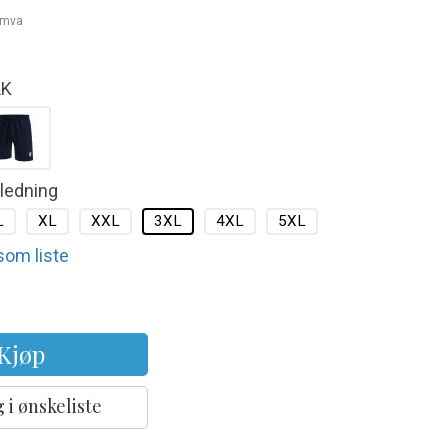
. mva
LK
kledning
L
XL
XXL
3XL
4XL
5XL
 som liste
Kjøp
 i ønskeliste