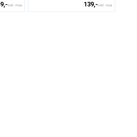
9,-
139,-
Inkl. mva
Inkl. mva