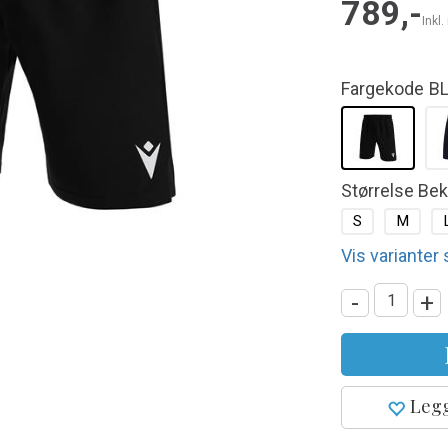
789,-
Inkl
Fargekode
B
Størrelse Be
S
M
Vis varianter
-
+
Legg