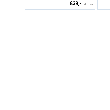
839,-
Inkl. mva