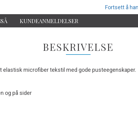
Fortsett å han
GSÅ
KUNDEANMELDELSER
BESKRIVELSE
 et elastisk microfiber tekstil med gode pusteegenskaper.
en og på sider