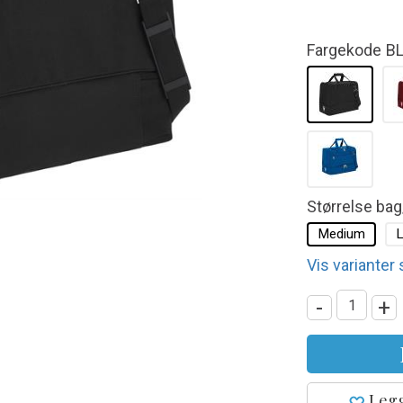
Fargekode
B
Størrelse ba
Medium
L
Vis varianter
-
+
Legg