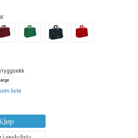
LK
g/ryggsekk
arge
 som liste
Kjøp
 i ønskeliste