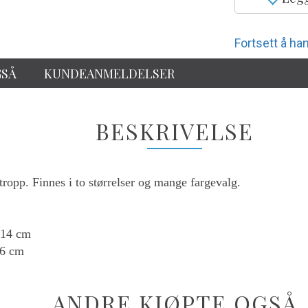
Fortsett å han
GSÅ
KUNDEANMELDELSER
BESKRIVELSE
opp. Finnes i to størrelser og mange fargevalg.
 14 cm
16 cm
ANDRE KJØPTE OGSÅ