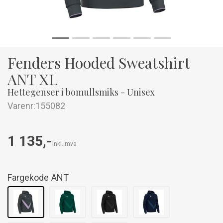
Fenders Hooded Sweatshirt
ANT XL
Hettegenser i bomullsmiks - Unisex
Varenr:
155082
1 135,-
Inkl. mva
Fargekode
ANT