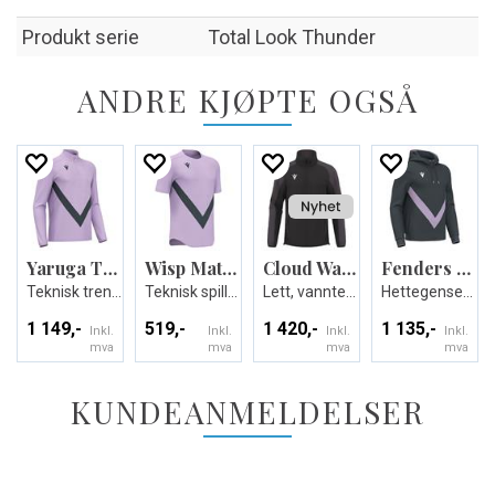
Produkt serie
Total Look Thunder
ANDRE KJØPTE OGSÅ
Yaruga Training 1/4 Zip Top
Wisp Match Day Shirt
Cloud Waterproof Rain Jacket
Fenders Hooded Sweatshirt
Teknisk treningsgenser - Unisex
Teknisk spillerdrakt - Unisex
Lett, vanntett og klar for ruskevær
Hettegenser i bomullsmiks - Unisex
1 149,-
519,-
1 420,-
1 135,-
Inkl.
Inkl.
Inkl.
Inkl.
mva
mva
mva
mva
KUNDEANMELDELSER