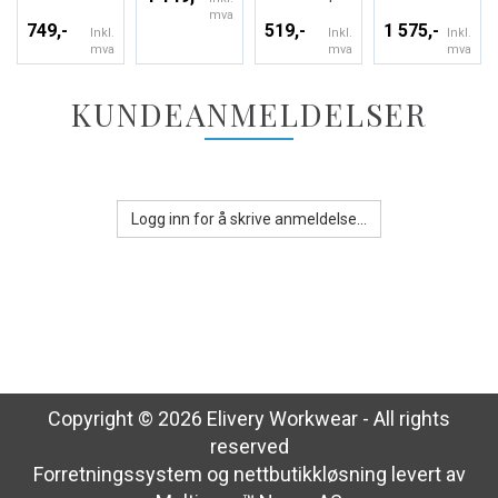
mva
749,-
519,-
1 575,-
Inkl.
Inkl.
Inkl.
mva
mva
mva
KUNDEANMELDELSER
Logg inn for å skrive anmeldelse...
Copyright © 2026 Elivery Workwear - All rights
reserved
Forretningssystem
og
nettbutikkløsning
levert av