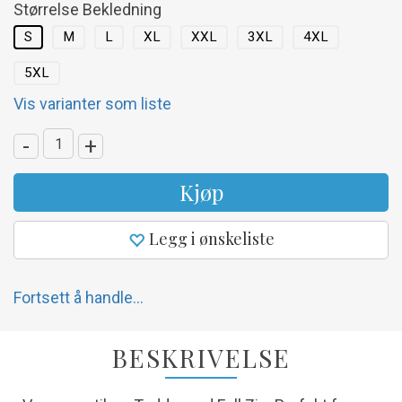
Størrelse Bekledning
S
M
L
XL
XXL
3XL
4XL
5XL
Vis varianter som liste
-
+
Kjøp
Legg i ønskeliste
Fortsett å handle...
BESKRIVELSE