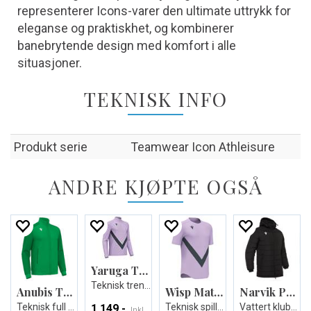
representerer Icons-varer den ultimate uttrykk for
eleganse og praktiskhet, og kombinerer
banebrytende design med komfort i alle
situasjoner.
TEKNISK INFO
Produkt serie
Teamwear Icon Athleisure
ANDRE KJØPTE OGSÅ
Yaruga Training 1/4 Zip Top
Teknisk treningsgenser - Unisex
Anubis Travel Full Zip Top
Wisp Match Day Shirt
Narvik Padded Jacket
Teknisk full zip jakke - Unisex
Teknisk spillerdrakt - Unisex
Vattert klubbjakke - Unisex
1 149,-
Inkl.