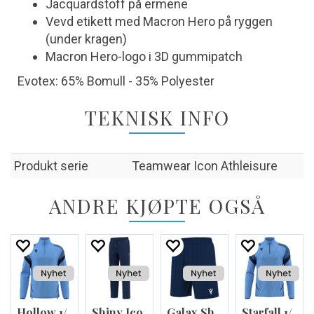
Jacquardstoff på ermene
Vevd etikett med Macron Hero på ryggen
(under kragen)
Macron Hero-logo i 3D gummipatch
Evotex: 65% Bomull - 35% Polyester
TEKNISK INFO
Produkt serie
Teamwear Icon Athleisure
ANDRE KJØPTE OGSÅ
Hollow 1/4 zip
Shiny Icon pant
Galax Shorts
Starfall 1/4 zip