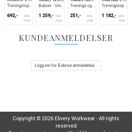
Treningstopp - Unisex
Bukser - Unisex
Trenings og kampshorts
Treningstopp - Unisex
692,-
1 259,-
251,-
1 182,-
Inkl.
Inkl.
Inkl.
Inkl.
mva
mva
mva
mva
KUNDEANMELDELSER
Logg inn for å skrive anmeldelse...
Copyright © 2026 Elivery Workwear - All rights
reserved