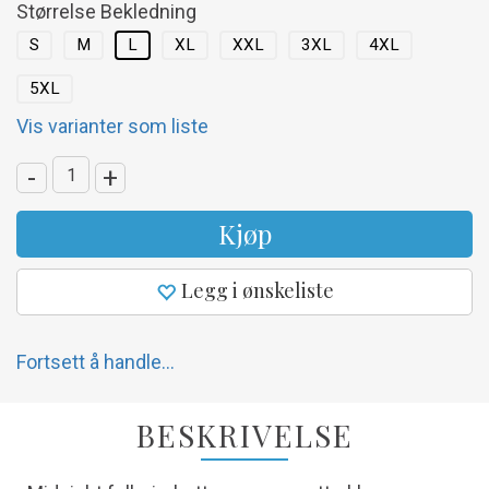
Størrelse Bekledning
S
M
L
XL
XXL
3XL
4XL
5XL
Vis varianter som liste
-
+
Kjøp
Legg i ønskeliste
Fortsett å handle...
BESKRIVELSE