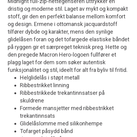
Midnight full-zip-hettegenseren uttrykker en
dristig og moderne stil. Laget av mykt og kompakt
stoff, gir den en perfekt balanse mellom komfort
og design. Ermene i ottomansk jacquardstoff
tilfører dybde og karakter, mens den synlige
glidelåsen foran og det tofargede elastiske båndet
på ryggen gir et særpreget teknisk preg. Hette og
den pregede Macron Hero-logoen fullfører et
plagg laget for dem som søker autentisk
funksjonalitet og stil, ideelt for alt fra byliv til fritid.
Helglidelås i støpt metall
Ribbestrikket linning
Ribbestrikkede trekantinnsatser på
skuldrene
Formede mansjetter med ribbestrikket
trekantinnsats
Glidelåslomme med silikonhempe
Tofarget påsydd bånd