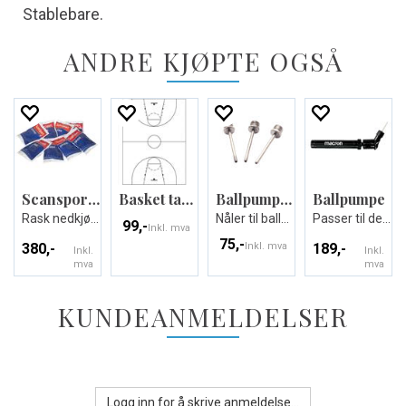
Stablebare.
ANDRE KJØPTE OGSÅ
Scansport Isposer 24 stk.
Basket taktikktavle
Ballpump Needles
Ballpumpe
Rask nedkjøling ved akutte skader
Nåler til ballpumpe
Passer til de fleste baller
99,-
Inkl. mva
75,-
380,-
Inkl. mva
189,-
Inkl.
Inkl.
mva
mva
KUNDEANMELDELSER
Logg inn for å skrive anmeldelse...