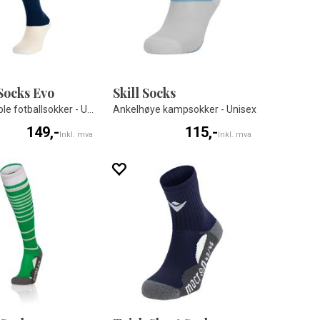
Socks Evo
Skill Socks
Komfortable fotballsokker - Unisex
Ankelhøye kampsokker - Unisex
149,-
115,-
Inkl. mva
Inkl. mva