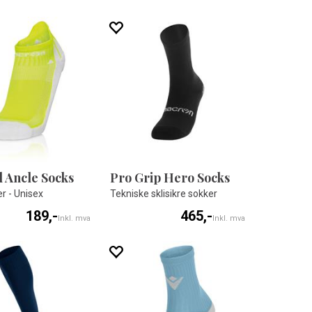
 Ancle Socks
Pro Grip Hero Socks
r - Unisex
Tekniske sklisikre sokker
189,-
465,-
Inkl. mva
Inkl. mva