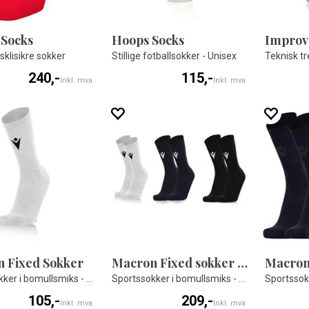
 Socks
Hoops Socks
Improv
sklisikre sokker
Stillige fotballsokker - Unisex
Teknisk tr
240,-
115,-
Inkl. mva
Inkl. mva
 Fixed Sokker
Macron Fixed sokker 2 pk
Sportssokker i bomullsmiks - Unisex
Sportssokker i bomullsmiks - Unisex
105,-
209,-
Inkl. mva
Inkl. mva