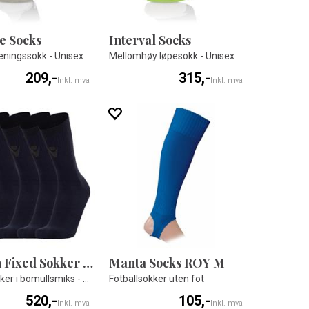
e Socks
Interval Socks
eningssokk - Unisex
Mellomhøy løpesokk - Unisex
209,-
315,-
Inkl. mva
Inkl. mva
Macron Fixed Sokker 5 pk
Manta Socks ROY M
Sportssokker i bomullsmiks - Unisex
Fotballsokker uten fot
520,-
105,-
Inkl. mva
Inkl. mva