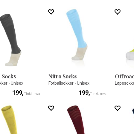
I Socks
Nitro Socks
Offroad
kker - Unisex
Fotballsokker - Unisex
Løpesokke
199,-
199,-
Inkl. mva
Inkl. mva