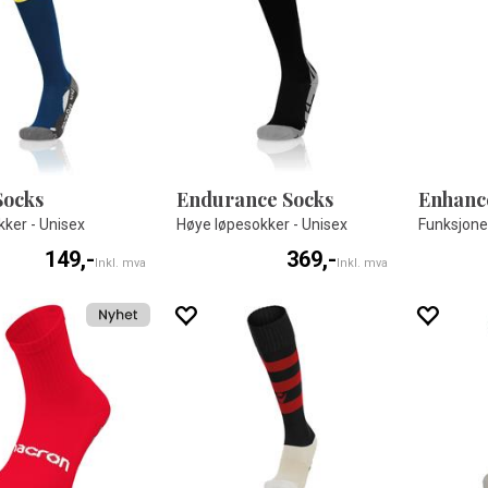
Socks
Endurance Socks
Enhanc
kker - Unisex
Høye løpesokker - Unisex
Funksjonel
149,-
369,-
Inkl. mva
Inkl. mva