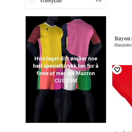
Volleyball
Rayon 
Klassiske
Hvis laget ditt ønsker noe
helt spesielt trykk her for å
finne ut mer om Macron
CUSTOM