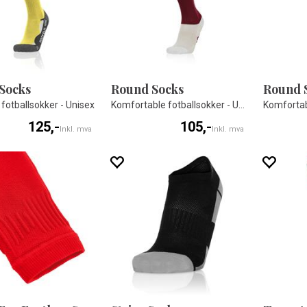
Socks
Round Socks
Round 
 fotballsokker - Unisex
Komfortable fotballsokker - Unisex
125,-
105,-
Inkl. mva
Inkl. mva