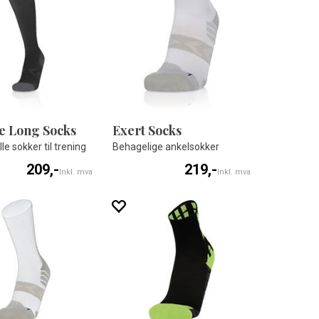
e Long Socks
Exert Socks
le sokker til trening
Behagelige ankelsokker
209,-
219,-
Inkl. mva
Inkl. mva