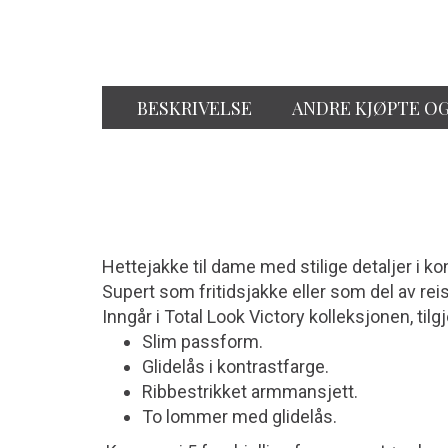
BESKRIVELSE
ANDRE KJØPTE O
Hettejakke til dame med stilige detaljer i 
Supert som fritidsjakke eller som del av rei
Inngår i Total Look Victory kolleksjonen, tilg
Slim passform.
Glidelås i kontrastfarge.
Ribbestrikket armmansjett.
To lommer med glidelås.