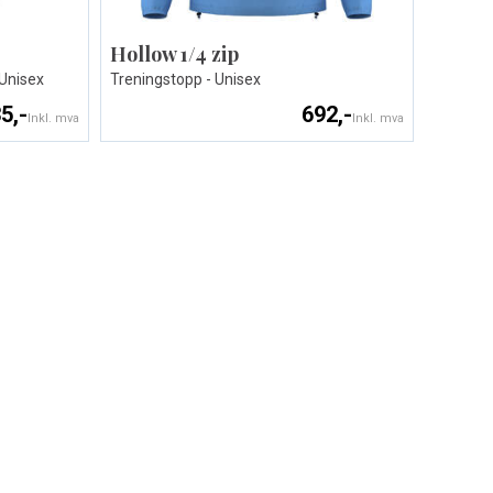
Hollow 1/4 zip
 Unisex
Treningstopp - Unisex
5,-
692,-
Inkl. mva
Inkl. mva