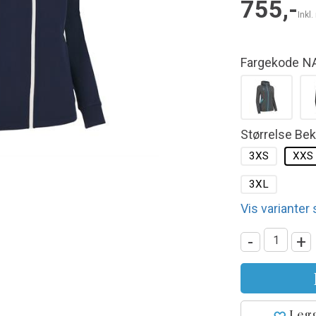
755,-
Inkl
Fargekode
N
Størrelse Be
3XS
XXS
3XL
Vis varianter
-
+
Legg