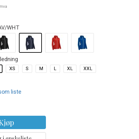
. mva
AV/WHT
kledning
XS
S
M
L
XL
XXL
 som liste
Kjøp
 i ønskeliste