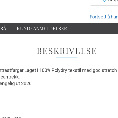
Fortsett å han
GSÅ
KUNDEANMELDELSER
BESKRIVELSE
kontrastfarger.Laget i 100% Polydry tekstil med god stre
seantrekk.
jengelig ut 2026