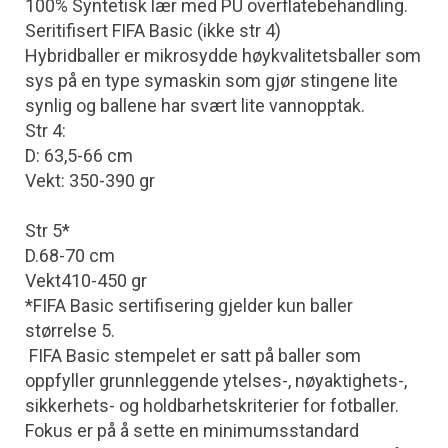
100% Syntetisk lær med PU overflatebehandling.
Seritifisert FIFA Basic (ikke str 4)
Hybridballer er mikrosydde høykvalitetsballer som
sys på en type symaskin som gjør stingene lite
synlig og ballene har svært lite vannopptak.
Str 4:
D: 63,5-66 cm
Vekt: 350-390 gr
Str 5*
D.68-70 cm
Vekt410-450 gr
*FIFA Basic sertifisering gjelder kun baller
størrelse 5.
FIFA Basic stempelet er satt på baller som
oppfyller grunnleggende ytelses-, nøyaktighets-,
sikkerhets- og holdbarhetskriterier for fotballer.
Fokus er på å sette en minimumsstandard