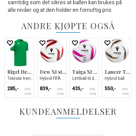
samtidig som det sikres at ballen kan brukes på
alle nivåer og at den holder en fornuftig pris.
ANDRE KJØPTE OGSÅ
Rigel Hero Shirt SS
Dew XI str 5
Taiga XI Light
Lancer Training Ball
Teknisk trenings t-skjorte - Unisex
Hybrid FIFA Quality kampball
Lettball til de yngste spillerene
Hybrid ball
285,-
839,-
435,-
550,-
Inkl.
Inkl.
Inkl.
Inkl.
mva
mva
mva
mva
KUNDEANMELDELSER