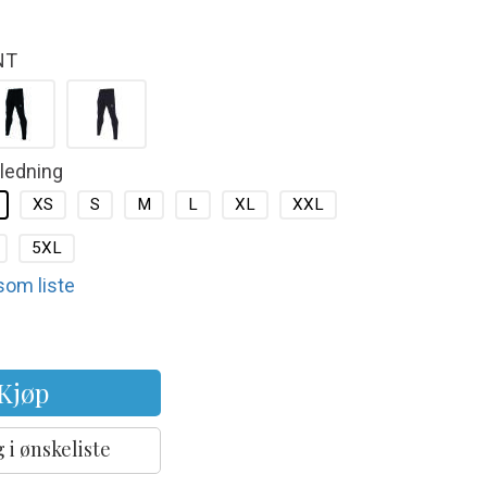
NT
kledning
XS
S
M
L
XL
XXL
5XL
 som liste
Kjøp
 i ønskeliste