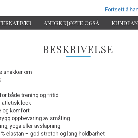
Fortsett å han
TERNATIVER
ANDRE KJØPTE OGSÅ
KUNDEAN
BESKRIVELSE
e snakker om!
k
or både trening og fritid
atletisk look
e og komfort
trygg oppbevaring av småting
ening, yoga eller avslapning
8 % elastan – god stretch og lang holdbarhet