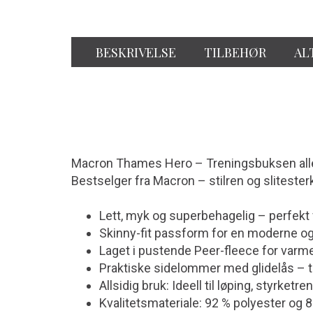
BESKRIVELSE
TILBEHØR
AL
Macron Thames Hero – Treningsbuksen all
Bestselger fra Macron – stilren og slitester
Lett, myk og superbehagelig – perfekt f
Skinny-fit passform for en moderne og 
Laget i pustende Peer-fleece for varm
Praktiske sidelommer med glidelås – 
Allsidig bruk: Ideell til løping, styrketr
Kvalitetsmateriale: 92 % polyester og 