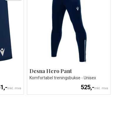
Desna Hero Pant
Komfortabel treningsbukse - Unisex
1,-
525,-
Inkl. mva
Inkl. mva