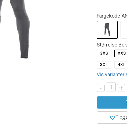
Fargekode
A
Størrelse Be
3XS
XXS
3XL
4XL
Vis varianter
-
+
Legg