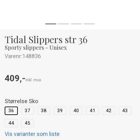
Tidal Slippers str 36
Sporty slippers - Unisex
Varenr:
148836
409,-
Inkl. mva
Størrelse Sko
36
37
38
39
40
41
42
43
44
45
Vis varianter som liste