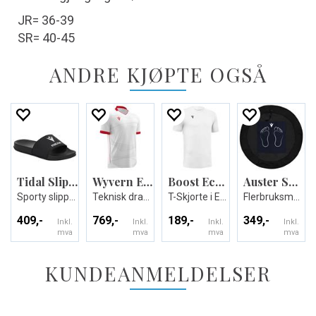
JR= 36-39
SR= 40-45
ANDRE KJØPTE OGSÅ
Tidal Slippers
Wyvern Eco Match Day Shirt
Boost Eco T-shirt
Auster Shower Mat
Sporty slippers - Unisex
Teknisk drakt i ECO-tekstil - Unisex
T-Skjorte i Eco-tekstil - Unisex
Flerbruksmatte til garderoben
409,-
769,-
189,-
349,-
Inkl.
Inkl.
Inkl.
Inkl.
mva
mva
mva
mva
KUNDEANMELDELSER