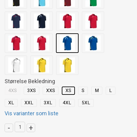
Størrelse Bekledning
4XS
3XS
XXS
XS
S
M
L
XL
XXL
3XL
4XL
5XL
Vis varianter som liste
-
+