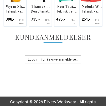
Wyrm Shirt
Thames Hero Pant
Isen Training 1/4 Zip Top
Nebula Woman Shorts
Teknisk kamp og treningsdrakt - Unisex
Den ultimate treningsbuksen - Unisex
Teknisk treningsgenser - Unisex
Teknisk kamp-og treningsshorts til dame
398,-
735,-
475,-
251,-
Inkl.
Inkl.
Inkl.
Inkl.
mva
mva
mva
mva
KUNDEANMELDELSER
Logg inn for å skrive anmeldelse...
Copyright © 2026 Elivery Workwear - All rights