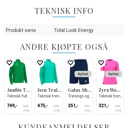
TEKNISK INFO
Produkt serie
Total Look Energy
ANDRE KJØPTE OGSÅ
Anubis Travel Full Zip Top
Isen Training 1/4 Zip Top
Galax Shorts
Zyra Womans shirt
Teknisk full zip jakke - Unisex
Teknisk treningsgenser - Unisex
Trenings og kampshorts
Teknisk trenings T-skjorte til dame
749,-
475,-
251,-
321,-
Inkl.
Inkl.
Inkl.
Inkl.
mva
mva
mva
mva
KUNDEANMELDELSER