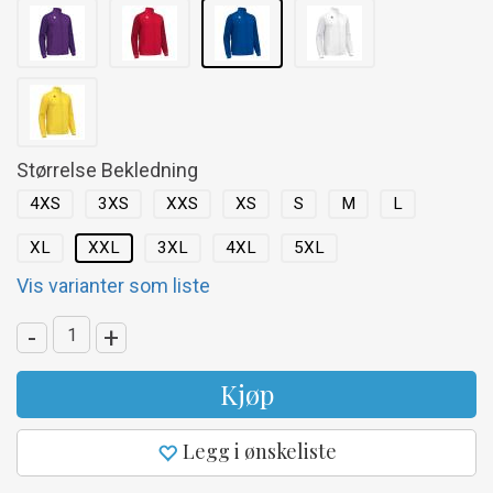
Størrelse Bekledning
4XS
3XS
XXS
XS
S
M
L
XL
XXL
3XL
4XL
5XL
Vis varianter som liste
-
+
Kjøp
Legg i ønskeliste