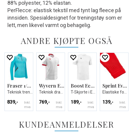
88% polyester, 12% elastan.
PerFlecce: elastisk tekstil med tynt lag fleece på
innsiden. Spesialdesignet for treningstøy som er
lett, men likevel varmt og behagelig.
ANDRE KJØPTE OGSÅ
Fraser 1/4 Zip Top
Wyvern Eco Match Day Shirt
Boost Eco T-shirt
Sprint Evo Footless Socks
Teknisk treningsgenser - Unisex
Teknisk drakt i ECO-tekstil - Unisex
T-Skjorte i Eco-tekstil - Unisex
Elastiske fotballsokker uten fot- Unisex
839,-
769,-
189,-
139,-
Inkl.
Inkl.
Inkl.
Inkl.
mva
mva
mva
mva
KUNDEANMELDELSER