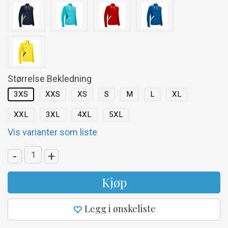
Størrelse Bekledning
3XS
XXS
XS
S
M
L
XL
XXL
3XL
4XL
5XL
Vis varianter som liste
-
+
Kjøp
Legg i ønskeliste