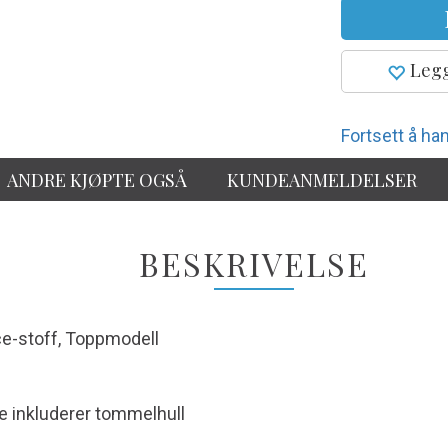
Legg
Fortsett å han
ANDRE KJØPTE OGSÅ
KUNDEANMELDELSER
BESKRIVELSE
ce-stoff, Toppmodell
e inkluderer tommelhull