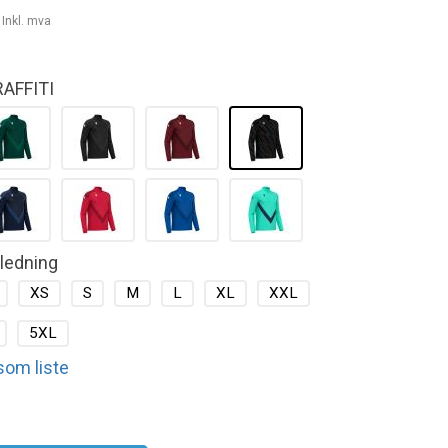
-
Inkl. mva
AFFITI
kledning
XS
S
M
L
XL
XXL
5XL
 som liste