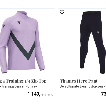
ga Training 1/4 Zip Top
Thames Hero Pant
k treningsgenser - Unisex
Den ultimate treningsbuksen -
1 149,-
73
Inkl. mva