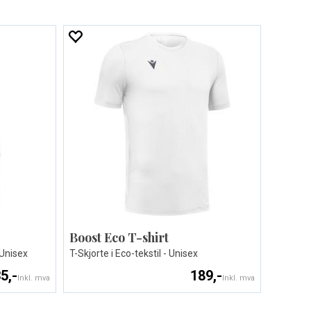
Boost Eco T-shirt
 Unisex
T-Skjorte i Eco-tekstil - Unisex
5,-
189,-
Inkl. mva
Inkl. mva