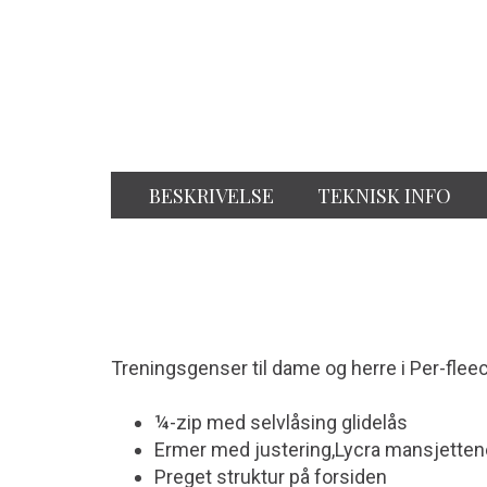
BESKRIVELSE
TEKNISK INFO
Treningsgenser til dame og herre i Per-flee
¼-zip med selvlåsing glidelås
Ermer med justering,Lycra mansjetten
Preget struktur på forsiden