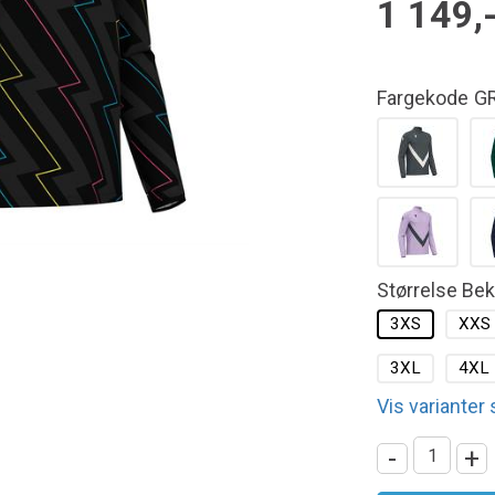
1 149,
Fargekode
GR
Størrelse Be
3XS
XXS
3XL
4XL
Vis varianter
-
+