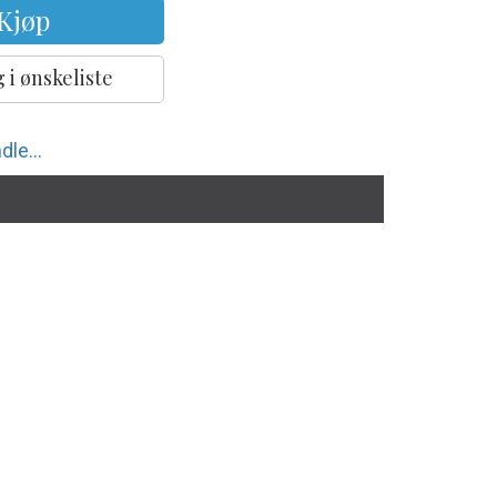
Kjøp
 i ønskeliste
dle...