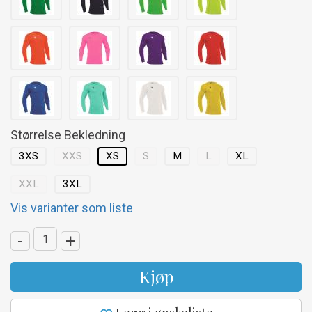
Størrelse Bekledning
3XS
XXS
XS
S
M
L
XL
XXL
3XL
Vis varianter som liste
-
+
Kjøp