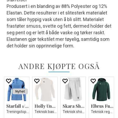
Produsert i en blanding av 88% Polyester og 12%
Elastan. Dette resulterer i et slitesterk materialet
som tåler hyppig vask uten å bli slitt. Materialet
frastøter smuss, svette og fett, dermed holder det
seg pent og er lett å både vaske og tørker raskt.
Elastanen gjør tekstilet mer tøyelig, samtidig som
det holder sin opprinnelige form.
ANDRE KJØPTE OGSÅ
Starfall 1/4 zip
Holly Undershirt
Skara Short
Elbrus Full Zip Rain Jacket
Treningstopp - Unisex
Teknisk baselayer - Unisex
Teknisk shorts i ECO-tekstil - Unisex
Teknisk regnjakke - Unisex