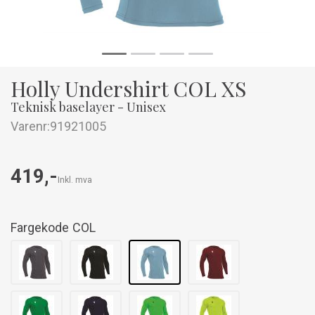
Holly Undershirt COL XS
Teknisk baselayer - Unisex
Varenr:
91921005
419,-
Inkl. mva
Fargekode
COL