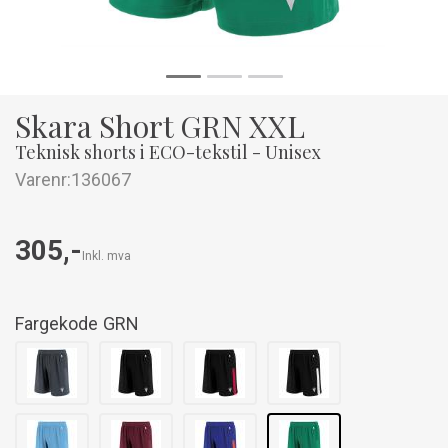
Skara Short GRN XXL
Teknisk shorts i ECO-tekstil - Unisex
Varenr:
136067
305,-
Inkl. mva
Fargekode
GRN