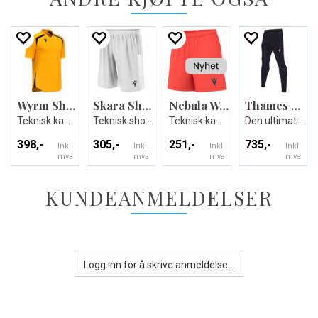
Wyrm Shirt
Skara Short
Nebula Woman Shorts
Thames Hero Pant
Teknisk kamp og treningsdrakt - Unisex
Teknisk shorts i ECO-tekstil - Unisex
Teknisk kamp-og treningsshorts til dame
Den ultimate treningsbuksen - Unisex
398,-
305,-
251,-
735,-
Inkl.
Inkl.
Inkl.
Inkl.
mva
mva
mva
mva
KUNDEANMELDELSER
Logg inn for å skrive anmeldelse...