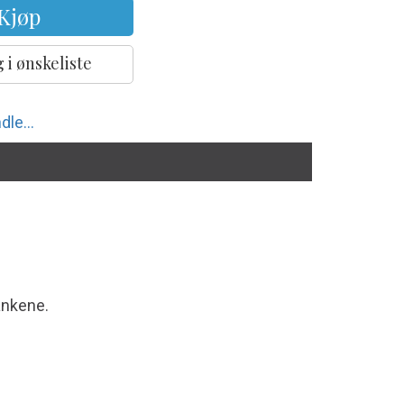
Kjøp
 i ønskeliste
dle...
ankene.