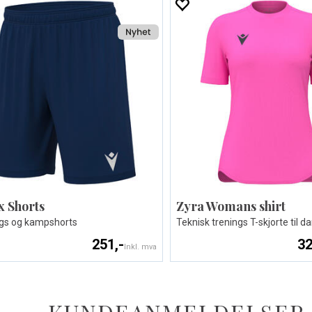
x Shorts
Zyra Womans shirt
gs og kampshorts
Teknisk trenings T-skjorte til 
251,-
32
Inkl. mva