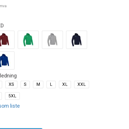
. mva
ED
kledning
XS
S
M
L
XL
XXL
5XL
 som liste