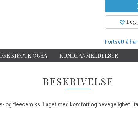
Legg
Fortsett å han
DRE KJØPTE OGSÅ
KUNDEANMELDELSER
BESKRIVELSE
lls- og fleecemiks. Laget med komfort og bevegelighet i t