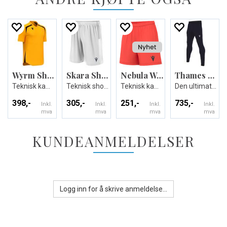
Wyrm Shirt
Skara Short
Nebula Woman Shorts
Thames Hero Pant
Teknisk kamp og treningsdrakt - Unisex
Teknisk shorts i ECO-tekstil - Unisex
Teknisk kamp-og treningsshorts til dame
Den ultimate treningsbuksen - Unisex
398,-
305,-
251,-
735,-
Inkl.
Inkl.
Inkl.
Inkl.
mva
mva
mva
mva
KUNDEANMELDELSER
Logg inn for å skrive anmeldelse...